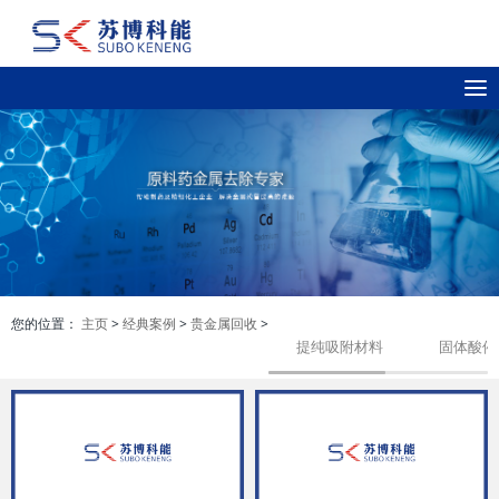
T
o
g
g
l
e
n
a
v
i
您的位置：
主页
>
经典案例
>
贵金属回收
>
g
提纯吸附材料
固体酸催
a
t
i
o
n