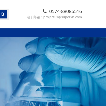
0574-88086516
电子邮箱：project01@superkn.com